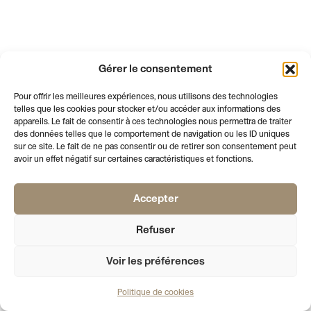
Gérer le consentement
Pour offrir les meilleures expériences, nous utilisons des technologies
telles que les cookies pour stocker et/ou accéder aux informations des
appareils. Le fait de consentir à ces technologies nous permettra de traiter
des données telles que le comportement de navigation ou les ID uniques
sur ce site. Le fait de ne pas consentir ou de retirer son consentement peut
avoir un effet négatif sur certaines caractéristiques et fonctions.
Accepter
AFFICHE LE PIED DE PAGE
NEWSLETTER
VOTRE EMAIL
S'INSCRIRE
Refuser
PALAIS
RUE DE L’ATHENEE 2
T +41 22 310 41 02
DE L’ATHENEE
1205 GENEVE
INFO@SOCIETEDESARTS.CH
SECRETARIAT
LUNDI, MARDI, JEUDI
09:00 – 17:00
MERCREDI
09:00 – 12:00
Voir les préférences
SALLE CROSNIER
MARDI - VENDREDI
15:00 – 19:00
SAMEDI
14:00 – 18:00
Politique de cookies