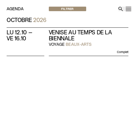
Aller au contenu
AGENDA
FILTRER
M
Reche
OCTOBRE
2026
LU 12.10 —
VENISE AU TEMPS DE LA
VE 16.10
BIENNALE
VOYAGE
BEAUX-ARTS
Complet