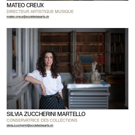
MATEO CREUX
DIRECTEUR ARTISTIQUE MUSIQUE
mateo.creux@societedesarts.ch
SILVIA ZUCCHERINI MARTELLO
CONSERVATRICE DES COLLECTIONS
silvia.zuccherini@societedesarts.ch