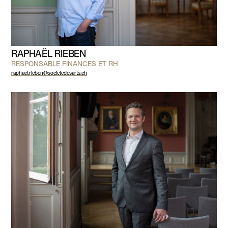
RAPHAËL RIEBEN
RESPONSABLE FINANCES ET RH
raphael.rieben@societedesarts.ch