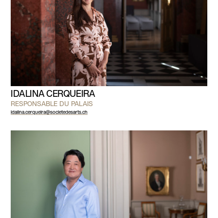
IDALINA CERQUEIRA
RESPONSABLE DU PALAIS
idalina.cerqueira@societedesarts.ch