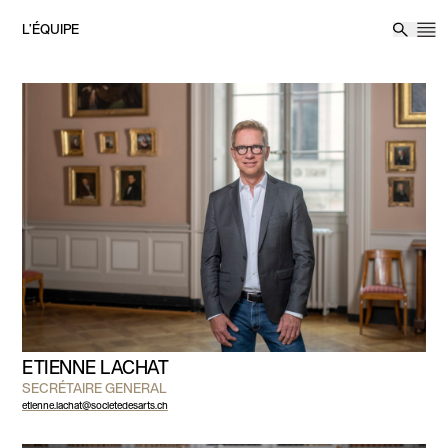
Aller au contenu
L’ÉQUIPE
M
Reche
ETIENNE LACHAT
SECRÉTAIRE GENERAL
etienne.lachat@societedesarts.ch