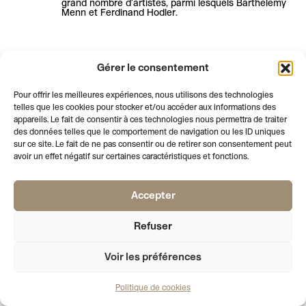
grand nombre d’artistes, parmi lesquels Barthélemy
Menn et Ferdinand Hodler.
Gérer le consentement
Pour offrir les meilleures expériences, nous utilisons des technologies
telles que les cookies pour stocker et/ou accéder aux informations des
appareils. Le fait de consentir à ces technologies nous permettra de traiter
des données telles que le comportement de navigation ou les ID uniques
sur ce site. Le fait de ne pas consentir ou de retirer son consentement peut
avoir un effet négatif sur certaines caractéristiques et fonctions.
Accepter
AFFICHE LE PIED DE PAGE
NEWSLETTER
VOTRE EMAIL
S'INSCRIRE
Refuser
PALAIS
RUE DE L’ATHENEE 2
T +41 22 310 41 02
DE L’ATHENEE
1205 GENEVE
INFO@SOCIETEDESARTS.CH
SECRETARIAT
LUNDI, MARDI, JEUDI
09:00 – 17:00
MERCREDI
09:00 – 12:00
Voir les préférences
SALLE CROSNIER
MARDI - VENDREDI
15:00 – 19:00
SAMEDI
14:00 – 18:00
Politique de cookies