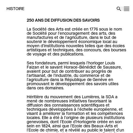
Aller au contenu
HISTOIRE
M
Reche
250 ANS DE DIFFUSION DES SAVOIRS
La Société des Arts est créée en 1776 sous le nom
de Société pour l’encouragement des arts, des
manufactures et de l’agriculture, dans le but de
soutenir le développement économique local au
moyen d’institutions nouvelles telles que des écoles
artistiques et techniques, des concours, des bourses
de voyage et des publications.
Ses fondateurs, parmi lesquels l’horloger Louis
Faizan et le savant Horace-Bénédict de Saussure,
avaient pour but de contribuer au progrès de
l’artisanat, de l’industrie, du commerce et de
l’agriculture dans la République de Genève en
promouvant le développement des savoirs utiles
dans ces domaines.
Héritière du mouvement des Lumières, la SDA a
mené de nombreuses initiatives favorisant la
diffusion des connaissances scientifiques et
techniques développées à l’échelle européenne, et
visant à améliorer la formation et les compétences
locales. Elle a été à l’origine de plusieurs institutions
genevoises, dont l’Ecole d’Horlogerie créée en son
sein en 1824, ainsi que l’Ecole des Beaux-Arts et
l’Ecole de chimie, et a révélé au public le talent d’un