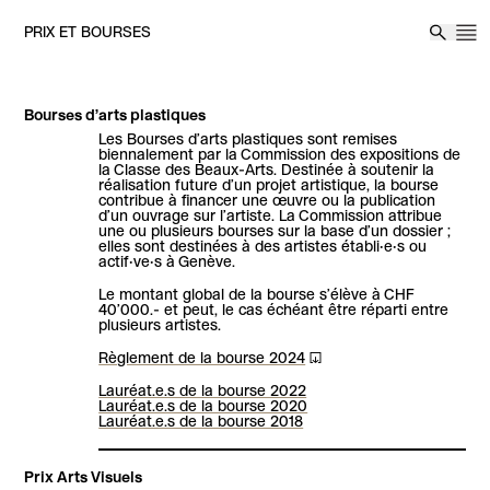
Aller au contenu
PRIX ET BOURSES
M
Reche
Bourses d’arts plastiques
Les Bourses d’arts plastiques sont remises
biennalement par la Commission des expositions de
la Classe des Beaux-Arts. Destinée à soutenir la
réalisation future d’un projet artistique, la bourse
contribue à financer une œuvre ou la publication
d’un ouvrage sur l’artiste. La Commission attribue
une ou plusieurs bourses sur la base d’un dossier ;
elles sont destinées à des artistes établi·e·s ou
actif·ve·s à Genève.
Le montant global de la bourse s’élève à CHF
40’000.- et peut, le cas échéant être réparti entre
plusieurs artistes.
Règlement de la bourse 2024
Lauréat.e.s de la bourse 2022
Lauréat.e.s de la bourse 2020
Lauréat.e.s de la bourse 2018
Prix Arts Visuels