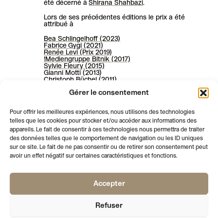
été décerné à
Shirana Shahbazi
.
Lors de ses précédentes éditions le prix a été
attribué à
Bea Schlingelhoff (2023)
Fabrice Gygi (2021)
Renée Levi (Prix 2019)
!Mediengruppe Bitnik (2017)
Sylvie Fleury (2015)
Gianni Motti (2013)
Christoph Büchel (2011)
Francis Baudevin (2009)
Gérer le consentement
Pour offrir les meilleures expériences, nous utilisons des technologies
Suivez le Prix sur
Instagram
telles que les cookies pour stocker et/ou accéder aux informations des
appareils. Le fait de consentir à ces technologies nous permettra de traiter
des données telles que le comportement de navigation ou les ID uniques
sur ce site. Le fait de ne pas consentir ou de retirer son consentement peut
avoir un effet négatif sur certaines caractéristiques et fonctions.
Accepter
AFFICHE LE PIED DE PAGE
NEWSLETTER
VOTRE EMAIL
S'INSCRIRE
Refuser
PALAIS
RUE DE L’ATHENEE 2
T +41 22 310 41 02
DE L’ATHENEE
1205 GENEVE
INFO@SOCIETEDESARTS.CH