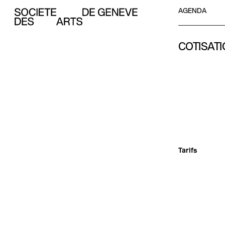
Aller au contenu
AGENDA
Société des Arts de Genève
COTISAT
Tarifs