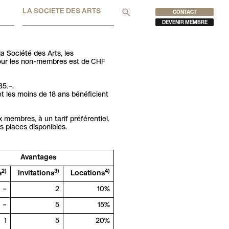
LA SOCIETE DES ARTS
CONTACT
Recherche
DEVENIR MEMBRE
a Société des Arts, les
 pour les non-membres est de CHF
35.–.
et les moins de 18 ans bénéficient
x membres, à un tarif préférentiel.
 places disponibles.
Avantages
2)
3)
4)
s
Invitations
Locations
–
2
10%
–
5
15%
1
5
20%