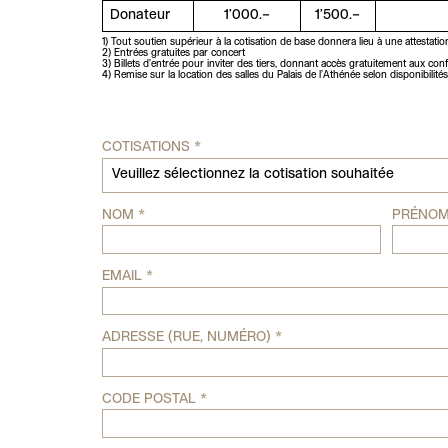
Donateur
1’000.–
1’500.–
1) Tout soutien supérieur à la cotisation de base donnera lieu à une attestati
2) Entrées gratuites par concert
3) Billets d’entrée pour inviter des tiers, donnant accès gratuitement aux conf
4) Remise sur la location des salles du Palais de l’Athénée selon disponibilités
COTISATIONS
*
NOM
*
PRÉNO
EMAIL
*
ADRESSE (RUE, NUMÉRO)
*
CODE POSTAL
*