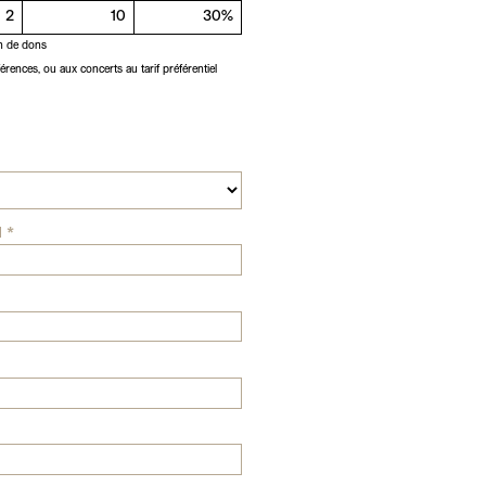
2
10
30%
on de dons
érences, ou aux concerts au tarif préférentiel
M
*