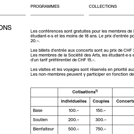
PROGRAMMES
COLLECTIONS
IONS
Les conférences sont gratuites pour les membres de l
étudiant·e·s et les moins de 18 ans. Le prix d’entrée
20.–.
Les billets d’entrée aux concerts sont au prix de CHF 
Les membres de la Société des Arts, les étudiant·e·s 
d’un tarif préférentiel de CHF 15.–.
Les visites et les voyages sont réservés en priorité au
Les non-membres peuvent y participer en fonction des
1)
Cotisations
Individuelles
Couples
Concert
Base
100.–
150.–
Soutien
200.–
300.–
Bienfaiteur
500.–
750.–