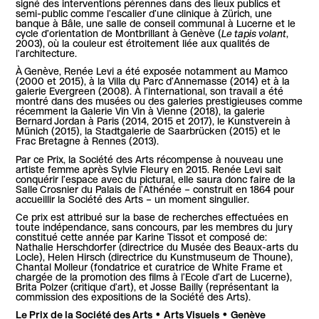
signé des interventions pérennes dans des lieux publics et
semi-public comme l’escalier d’une clinique à Zürich, une
banque à Bâle, une salle de conseil communal à Lucerne et le
cycle d’orientation de Montbrillant à Genève (
Le tapis volant
,
2003), où la couleur est étroitement liée aux qualités de
l’architecture.
À Genève, Renée Levi a été exposée notamment au Mamco
(2000 et 2015), à la Villa du Parc d’Annemasse (2014) et à la
galerie Evergreen (2008). À l’international, son travail a été
montré dans des musées ou des galeries prestigieuses comme
récemment la Galerie Vin Vin à Vienne (2018), la galerie
Bernard Jordan à Paris (2014, 2015 et 2017), le Kunstverein à
Münich (2015), la Stadtgalerie de Saarbrücken (2015) et le
Frac Bretagne à Rennes (2013).
Par ce Prix, la Société des Arts récompense à nouveau une
artiste femme après Sylvie Fleury en 2015. Renée Levi sait
conquérir l’espace avec du pictural, elle saura donc faire de la
Salle Crosnier du Palais de l’Athénée – construit en 1864 pour
accueillir la Société des Arts – un moment singulier.
Ce prix est attribué sur la base de recherches effectuées en
toute indépendance, sans concours, par les membres du jury
constitué cette année par Karine Tissot et composé de:
Nathalie Herschdorfer (directrice du Musée des Beaux-arts du
Locle), Helen Hirsch (directrice du Kunstmuseum de Thoune),
Chantal Molleur (fondatrice et curatrice de White Frame et
chargée de la promotion des films à l’Ecole d’art de Lucerne),
Brita Polzer (critique d’art), et Josse Bailly (représentant la
commission des expositions de la Société des Arts).
Le Prix de la Société des Arts • Arts Visuels • Genève