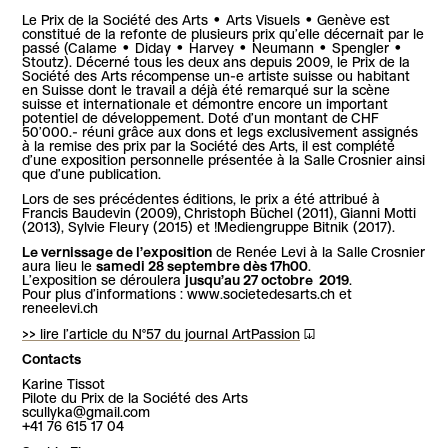
Le Prix de la Société des Arts • Arts Visuels • Genève est
constitué de la refonte de plusieurs prix qu’elle décernait par le
passé (Calame • Diday • Harvey • Neumann • Spengler •
Stoutz). Décerné tous les deux ans depuis 2009, le Prix de la
Société des Arts récompense un-e artiste suisse ou habitant
en Suisse dont le travail a déjà été remarqué sur la scène
suisse et internationale et démontre encore un important
potentiel de développement. Doté d’un montant de CHF
50’000.- réuni grâce aux dons et legs exclusivement assignés
à la remise des prix par la Société des Arts, il est complété
d’une exposition personnelle présentée à la Salle Crosnier ainsi
que d’une publication.
Lors de ses précédentes éditions, le prix a été attribué à
Francis Baudevin (2009), Christoph Büchel (2011), Gianni Motti
(2013), Sylvie Fleury (2015) et !Mediengruppe Bitnik (2017).
Le vernissage de l’exposition
de Renée Levi à la Salle Crosnier
aura lieu le
samedi 28 septembre dès 17h00
.
L’exposition se déroulera
jusqu’au 27 octobre 2019
.
Pour plus d’informations : www.societedesarts.ch et
reneelevi.ch
>> lire l’article du N°57 du journal ArtPassion
Contacts
Karine Tissot
Pilote du Prix de la Société des Arts
scullyka@gmail.com
+41 76 615 17 04