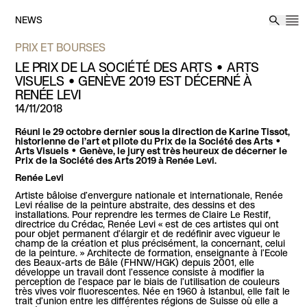
Aller au contenu
NEWS
M
Reche
PRIX ET BOURSES
LE PRIX DE LA SOCIÉTÉ DES ARTS • ARTS
VISUELS • GENÈVE 2019 EST DÉCERNÉ À
RENÉE LEVI
14/11/2018
Réuni le 29 octobre dernier sous la direction de Karine Tissot,
historienne de l’art et pilote du Prix de la Société des Arts •
Arts Visuels • Genève, le jury est très heureux de décerner le
Prix de la Société des Arts 2019 à Renée Levi.
Renée Levi
Artiste bâloise d’envergure nationale et internationale, Renée
Levi réalise de la peinture abstraite, des dessins et des
installations. Pour reprendre les termes de Claire Le Restif,
directrice du Crédac, Renée Levi « est de ces artistes qui ont
pour objet permanent d’élargir et de redéfinir avec vigueur le
champ de la création et plus précisément, la concernant, celui
de la peinture. » Architecte de formation, enseignante à l’Ecole
des Beaux-arts de Bâle (FHNW/HGK) depuis 2001, elle
développe un travail dont l’essence consiste à modifier la
perception de l’espace par le biais de l’utilisation de couleurs
très vives voir fluorescentes. Née en 1960 à Istanbul, elle fait le
trait d’union entre les différentes régions de Suisse où elle a