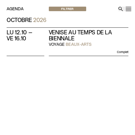
Aller au contenu
AGENDA
FILTRER
M
Reche
OCTOBRE
2026
LU 12.10 —
VENISE AU TEMPS DE LA
VE 16.10
BIENNALE
VOYAGE
BEAUX-ARTS
Complet