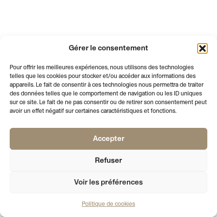
Gérer le consentement
Pour offrir les meilleures expériences, nous utilisons des technologies
telles que les cookies pour stocker et/ou accéder aux informations des
appareils. Le fait de consentir à ces technologies nous permettra de traiter
des données telles que le comportement de navigation ou les ID uniques
sur ce site. Le fait de ne pas consentir ou de retirer son consentement peut
avoir un effet négatif sur certaines caractéristiques et fonctions.
Accepter
AFFICHE LE PIED DE PAGE
NEWSLETTER
VOTRE EMAIL
S'INSCRIRE
Refuser
PALAIS
RUE DE L’ATHENEE 2
T +41 22 310 41 02
DE L’ATHENEE
1205 GENEVE
INFO@SOCIETEDESARTS.CH
SECRETARIAT
LUNDI, MARDI, JEUDI
09:00 – 17:00
MERCREDI
09:00 – 12:00
Voir les préférences
SALLE CROSNIER
MARDI - VENDREDI
15:00 – 19:00
SAMEDI
14:00 – 18:00
Politique de cookies