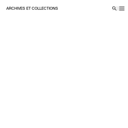
Aller au contenu
ARCHIVES ET COLLECTIONS
M
Reche