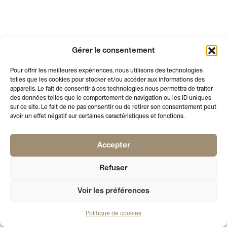
Gérer le consentement
Pour offrir les meilleures expériences, nous utilisons des technologies
telles que les cookies pour stocker et/ou accéder aux informations des
appareils. Le fait de consentir à ces technologies nous permettra de traiter
des données telles que le comportement de navigation ou les ID uniques
sur ce site. Le fait de ne pas consentir ou de retirer son consentement peut
avoir un effet négatif sur certaines caractéristiques et fonctions.
Accepter
AFFICHE LE PIED DE PAGE
NEWSLETTER
VOTRE EMAIL
S'INSCRIRE
Refuser
PALAIS
RUE DE L’ATHENEE 2
T +41 22 310 41 02
DE L’ATHENEE
1205 GENEVE
INFO@SOCIETEDESARTS.CH
SECRETARIAT
LUNDI, MARDI, JEUDI
09:00 – 17:00
MERCREDI
09:00 – 12:00
Voir les préférences
SALLE CROSNIER
MARDI - VENDREDI
15:00 – 19:00
SAMEDI
14:00 – 18:00
Politique de cookies