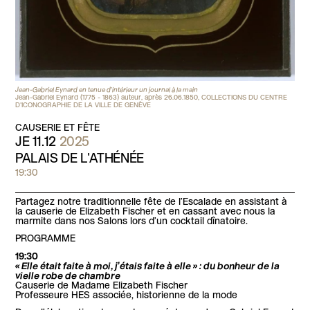
Jean-Gabriel Eynard en tenue d’intérieur un journal à la main
Jean-Gabriel Eynard (1775 - 1863) auteur, après 26.06.1850, COLLECTIONS DU CENTRE
D'ICONOGRAPHIE DE LA VILLE DE GENÈVE
CAUSERIE ET FÊTE
JE 11.12
2025
PALAIS DE L'ATHÉNÉE
19:30
Partagez notre traditionnelle fête de l’Escalade en assistant à
la causerie de Elizabeth Fischer et en cassant avec nous la
marmite dans nos Salons lors d’un cocktail dînatoire.
PROGRAMME
19:30
« Elle était faite à moi, j’étais faite à elle » : du bonheur de la
vielle robe de chambre
Causerie de Madame Elizabeth Fischer
Professeure HES associée, historienne de la mode