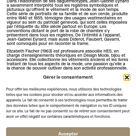
Dans l’élaboration de ses daguerréotypes, Jean-Gabriel Eynard
a savamment interprété tous les registres symboliques et
picturaux qu’offrent le vêtement et la mode de son temps.
Cette série de portraits de sa famille et de son cercle, produite
entre 1840 et 1855, témoigne des usages vestimentaires en
vigueur au sein du patriciat genevois, qui sont celles imposées
par l’étiquette du XIXe siècle partout en Europe. Les
conventions dictant le port de la robe de chambre s’y
présentent dans tous les registres. De l’intimité à l’apparat,
Jean-Gabriel Eynard, mais aussi Diderot, Flaubert, Gavarni,
sont convoqués pour en raconter la trame.
Elizabeth Fischer (1963) est professeure associée HES, en
charge d’enseignements théoriques en Design Mode, bijou et
accessoire. Elle collectionne les vêtements anciens et les livres
traitant de tous les aspects de la mode, une passion qu’elle a
la chance de pouvoir cultiver dans son activité professionnelle.
20:00
Gérer le consentement
Marmite et cocktail dînatoire
Pour offrir les meilleures expériences, nous utilisons des technologies
telles que les cookies pour stocker et/ou accéder aux informations des
Cette soirée est réservée aux membres de la Société des Arts
appareils. Le fait de consentir à ces technologies nous permettra de traiter
des données telles que le comportement de navigation ou les ID uniques
sur ce site. Le fait de ne pas consentir ou de retirer son consentement peut
avoir un effet négatif sur certaines caractéristiques et fonctions.
Accepter