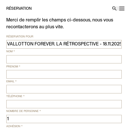
Aller au contenu
RÉSERVATION
M
Reche
Merci de remplir les champs ci-dessous, nous vous
recontacterons au plus vite.
RÉSERVATION POUR
NOM
*
PRENOM
*
EMAIL
*
TÉLÉPHONE
*
NOMBRE DE PERSONNE
*
ADHÉSION
*