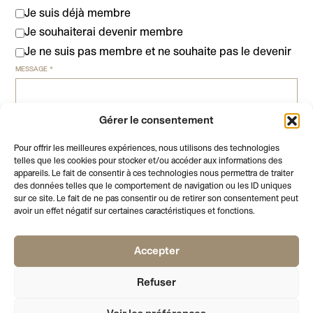
Je suis déjà membre
Je souhaiterai devenir membre
Je ne suis pas membre et ne souhaite pas le devenir
MESSAGE
*
Gérer le consentement
Pour offrir les meilleures expériences, nous utilisons des technologies
telles que les cookies pour stocker et/ou accéder aux informations des
appareils. Le fait de consentir à ces technologies nous permettra de traiter
ENVOYER
des données telles que le comportement de navigation ou les ID uniques
sur ce site. Le fait de ne pas consentir ou de retirer son consentement peut
avoir un effet négatif sur certaines caractéristiques et fonctions.
Accepter
AFFICHE LE PIED DE PAGE
NEWSLETTER
VOTRE EMAIL
S'INSCRIRE
Refuser
PALAIS
RUE DE L’ATHENEE 2
T +41 22 310 41 02
DE L’ATHENEE
1205 GENEVE
INFO@SOCIETEDESARTS.CH
SECRETARIAT
LUNDI, MARDI, JEUDI
09:00 – 17:00
MERCREDI
09:00 – 12:00