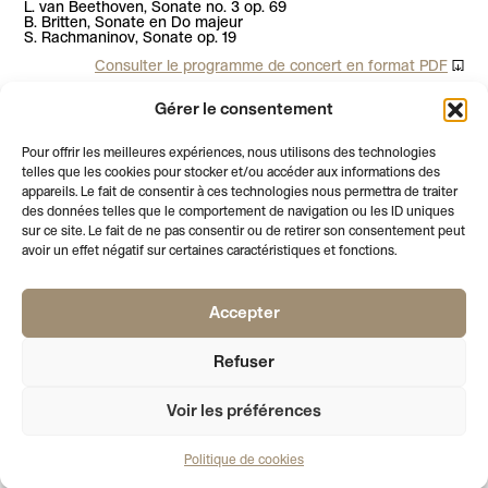
L. van Beethoven, Sonate no. 3 op. 69
B. Britten, Sonate en Do majeur
S. Rachmaninov, Sonate op. 19
Consulter le programme de concert en format PDF
Plein tarif CHF 35.-
Gérer le consentement
Tarif réduit CHF 15.- (membres, étudiants et moins de 18 ans)
Gratuit pour les membres bienfaiteurs et donateurs
Pour offrir les meilleures expériences, nous utilisons des technologies
telles que les cookies pour stocker et/ou accéder aux informations des
En savoir plus sur
CONCERTS AU PALAIS
appareils. Le fait de consentir à ces technologies nous permettra de traiter
des données telles que le comportement de navigation ou les ID uniques
sur ce site. Le fait de ne pas consentir ou de retirer son consentement peut
avoir un effet négatif sur certaines caractéristiques et fonctions.
Accepter
AFFICHE LE PIED DE PAGE
NEWSLETTER
VOTRE EMAIL
S'INSCRIRE
Refuser
PALAIS
RUE DE L’ATHENEE 2
T +41 22 310 41 02
DE L’ATHENEE
1205 GENEVE
INFO@SOCIETEDESARTS.CH
SECRETARIAT
LUNDI, MARDI, JEUDI
09:00 – 17:00
MERCREDI
09:00 – 12:00
Voir les préférences
SALLE CROSNIER
MARDI - VENDREDI
15:00 – 19:00
SAMEDI
14:00 – 18:00
Politique de cookies