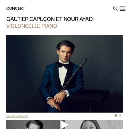
Aller au contenu
CONCERT
M
Reche
GAUTIER CAPUÇON ET NOUR AYADI
VIOLONCELLE PIANO
Gautier Capuçon
Nour