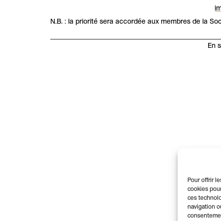
im
N.B. : la priorité sera accordée aux membres de la Soc
En s
Pour offrir 
cookies pour
ces technolo
navigation ou
consentement