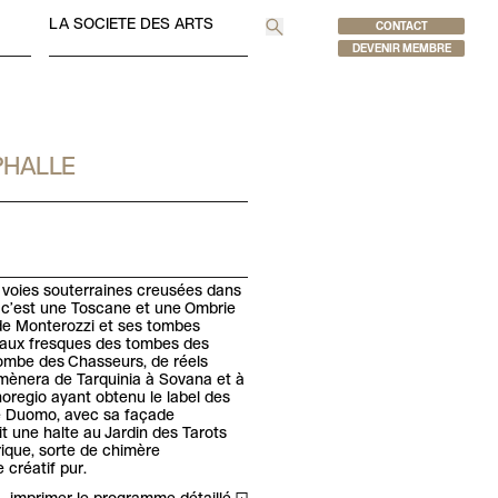
LA SOCIETE DES ARTS
CONTACT
Recherche
DEVENIR MEMBRE
PHALLE
 voies souterraines creusées dans
 c’est une Toscane et une Ombrie
de Monterozzi et ses tombes
. aux fresques des tombes des
tombe des Chasseurs, de réels
mènera de Tarquinia à Sovana et à
noregio ayant obtenu le label des
 le Duomo, avec sa façade
t une halte au Jardin des Tarots
ique, sorte de chimère
 créatif pur.