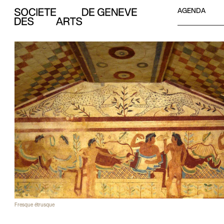
Aller au contenu
AGENDA
Société des Arts de Genève
Fresque étrusque