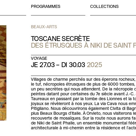
PROGRAMMES
COLLECTIONS
BEAUX-ARTS
TOSCANE SECRÈTE
DES ÉTRUSQUES À NIKI DE SAINT 
VOYAGE
JE 27.03
– DI 30.03
2025
Villages de charme perchés sur des éperons rocheux,
le tuf, nécropoles étrusques de plus de 6000 tombes,
un peu secrètes qui nous attendent. De la nécropole 
peintes datant pour certaines du 7e siècle avant J.-C
Taureaux en passant par la tombe des Lionnes et la 
joyaux se révèleront à nos yeux. La via Cava nous em
Pitigliano. Nous découvrirons également Civita di Bag
plus Beaux Bourgs d’Italie. À Orvieto, nous visiterons
recouverte de mosaïques. Sur la route nous aurons fai
de Niki de Saint Phalle, un ensemble monumental féér
architecturale à mi-chemin entre la résidence et l’acte